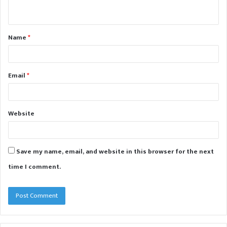
n
t
Name
*
*
Email
*
Website
Save my name, email, and website in this browser for the next
time I comment.