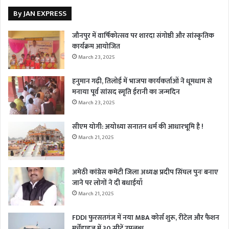
By JAN EXPRESS
जौनपुर में वार्षिकोत्सव पर शारदा संगोष्ठी और सांस्कृतिक
कार्यक्रम आयोजित
March 23, 2025
हनुमान गढ़ी, तिलोई में भाजपा कार्यकर्ताओं ने धूमधाम से
मनाया पूर्व सांसद स्मृति ईरानी का जन्मदिन
March 23, 2025
सीएम योगी: अयोध्या सनातन धर्म की आधारभूमि है !
March 21, 2025
अमेठी कांग्रेस कमेटी जिला अध्यक्ष प्रदीप सिंघल पुनः बनाए
जाने पर लोगों ने दी बधाईयाँ
March 21, 2025
FDDI फुरसतगंज में नया MBA कोर्स शुरू, रीटेल और फैशन
मर्चेंडाइज में 30 सीटें उपलब्ध