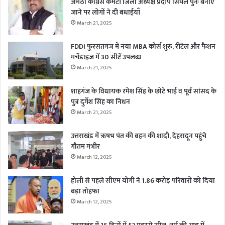
अमेठी कांग्रेस कमेटी जिला अध्यक्ष प्रदीप सिंघल पुनः बनाए
जाने पर लोगों ने दी बधाईयाँ
March 21, 2025
FDDI फुरसतगंज में नया MBA कोर्स शुरू, रीटेल और फैशन
मर्चेंडाइज में 30 सीटें उपलब्ध
March 21, 2025
शाहगंज के विधायक रमेश सिंह के छोटे भाई व पूर्व सांसद के
पुत्र दुर्गेश सिंह का निधन
March 21, 2025
उत्तराखंड में ऋषभ पंत की बहन की शादी, देहरादून पहुंचे
गौतम गंभीर
March 12, 2025
होली से पहले सीएम योगी ने 1.86 करोड़ परिवारों को दिया
बड़ा तोहफा
March 12, 2025