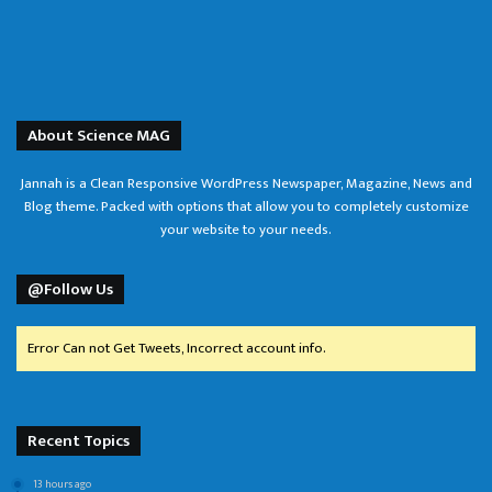
About Science MAG
Jannah is a Clean Responsive WordPress Newspaper, Magazine, News and
Blog theme. Packed with options that allow you to completely customize
your website to your needs.
@Follow Us
Error Can not Get Tweets, Incorrect account info.
Recent Topics
13 hours ago