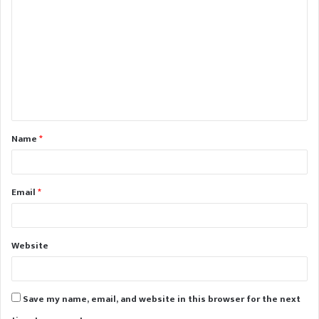
o
m
m
e
n
t
Name
*
*
Email
*
Website
Save my name, email, and website in this browser for the next