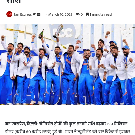
राशि
Jan Express
F
S
March 10, 2025
0
1 minute read
o
e
l
n
l
d
o
a
w
n
o
e
n
m
T
a
w
i
i
l
t
t
e
r
जन एक्सप्रेस/दिल्ली:
चैम्पियंस ट्रॉफी की कुल इनामी राशि बढ़कर 6.9 मिलियन
डॉलर (करीब 60 करोड़ रुपये) हुई थी। भारत ने न्यूजीलैंड को चार विकेट से हराकर