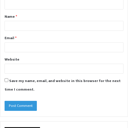
n
t
Name
*
*
Email
*
Website
Save my name, email, and website in this browser for the next
time I comment.