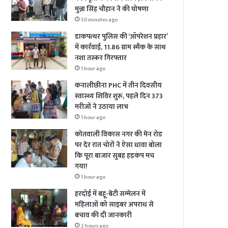
मुन्ना सिंह चौहान ने की घोषणा
50 minutes ago
डाकपत्थर पुलिस की ‘ऑपरेशन प्रहार’
में कार्रवाई, 11.86 ग्राम स्मैक के साथ
नशा तस्कर गिरफ्तार
1 hour ago
कनालीछीना PHC में तीन दिवसीय
स्वास्थ्य शिविर शुरू, पहले दिन 373
मरीजों ने उठाया लाभ
1 hour ago
कोतवाली विकास नगर की मेन रोड
पर देर रात चोरों ने ऐसा धावा बोला
कि पूरा बाजार सुबह हड़कंप मच
गया!
1 hour ago
हरदोई में बहू-बेटी सम्मेलन में
महिलाओं को साइबर अपराध से
बचाव की दी जानकारी
2 hours ago