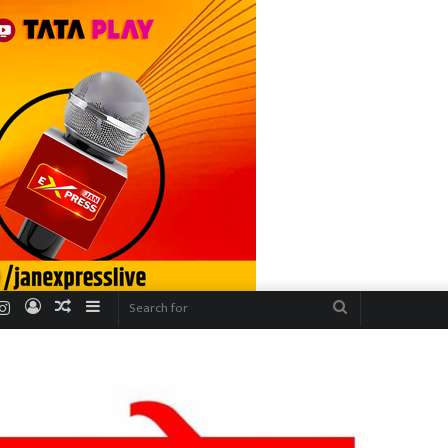
r
uTube
Instagram
Log
Random
Sidebar
Search
In
Article
for