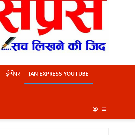
ई-पेपर
JAN EXPRESS YOUTUBE
Log
Sidebar
In