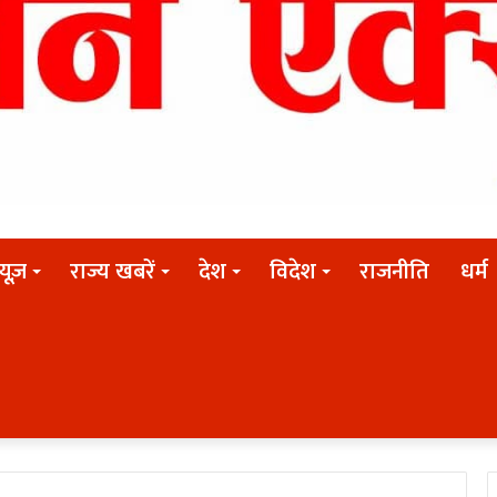
न्यूज़
राज्य खबरें
देश
विदेश
राजनीति
धर्म