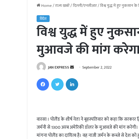
Home
/
राज्य खबरें
/
दिल्ली/एनसीआर
/
विश्व युद्ध में हुए नुकसान 
विदेश
विश्व युद्ध में हुए नुक
मुआवजे की मांग करेग
JAN EXPRESS
S
September 2, 2022
e
Facebook
Twitter
LinkedIn
n
d
a
n
e
वारसा । पोलैंड के शीर्ष नेता ने बृहस्पतिवार को कहा कि सरकार द
m
जर्मनी से 1300 अरब अमेरिकी डॉलर के मुआवजे की मांग करेगी। पो
a
i
मांगना पोलैंड का दायित्व है। वह नाजी जर्मन के कब्जे से देश को हु