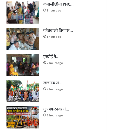
कनालीछीना PHC…
1 hour ago
कोतवाली विकास…
1 hour ago
हरदोई में…
2 hours ago
लखनऊ से…
2 hours ago
मुजफ्फरनगर में…
3 hours ago