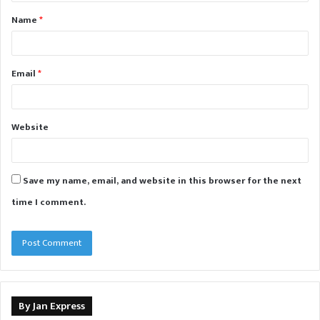
t
Name
*
*
Email
*
Website
Save my name, email, and website in this browser for the next
time I comment.
By Jan Express