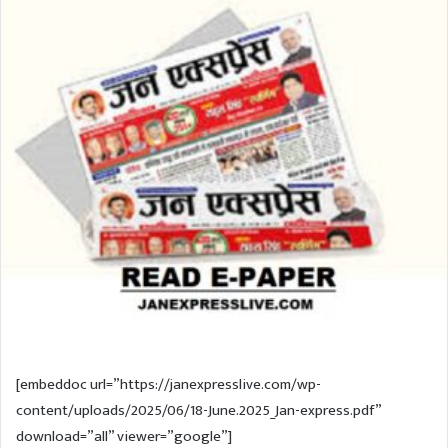
l
d
o
a
w
n
o
e
n
m
T
a
w
i
i
l
t
t
e
r
[embeddoc url=”https://janexpresslive.com/wp-
content/uploads/2025/06/18-June.2025_Jan-express.pdf”
download=”all” viewer=”google”]