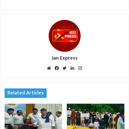
Jan Express
We
Fac
Twi
Lin
Inst
bsi
eb
tte
ked
agr
te
oo
r
In
am
k
Related Articles