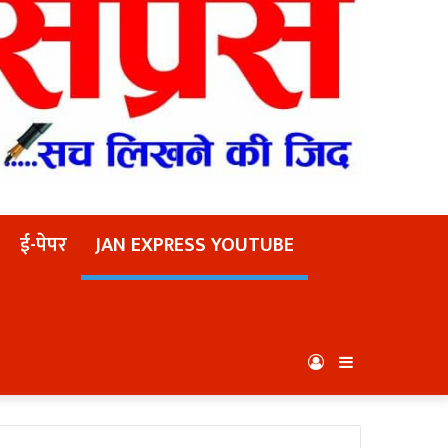
ई-पेपर
JAN EXPRESS YOUTUBE
Log
Sidebar
In