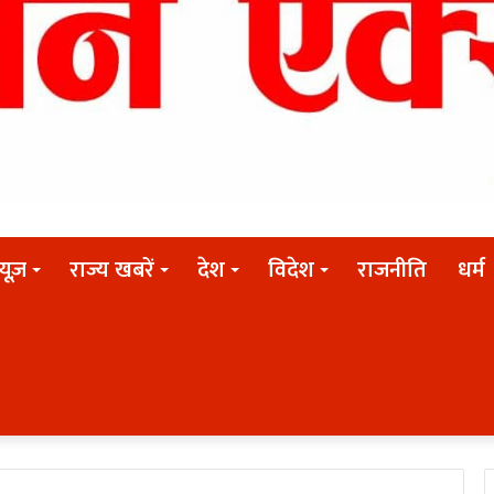
न्यूज़
राज्य खबरें
देश
विदेश
राजनीति
धर्म