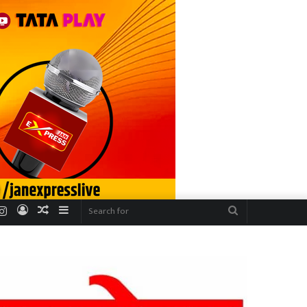
r
uTube
Instagram
Log
Random
Sidebar
Search
In
Article
for