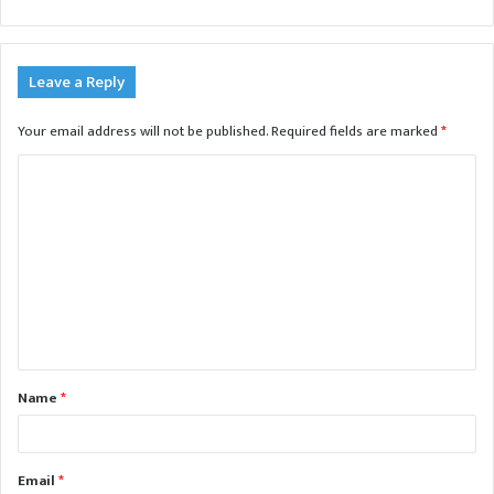
Leave a Reply
Your email address will not be published.
Required fields are marked
*
C
o
m
m
e
n
t
Name
*
*
Email
*