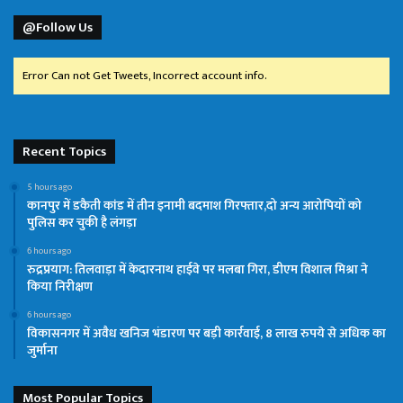
@Follow Us
Error Can not Get Tweets, Incorrect account info.
Recent Topics
5 hours ago
कानपुर में डकैती कांड में तीन इनामी बदमाश गिरफ्तार,दो अन्य आरोपियों को
पुलिस कर चुकी है लंगड़ा
6 hours ago
रुद्रप्रयाग: तिलवाड़ा में केदारनाथ हाईवे पर मलबा गिरा, डीएम विशाल मिश्रा ने
किया निरीक्षण
6 hours ago
विकासनगर में अवैध खनिज भंडारण पर बड़ी कार्रवाई, 8 लाख रुपये से अधिक का
जुर्माना
Most Popular Topics