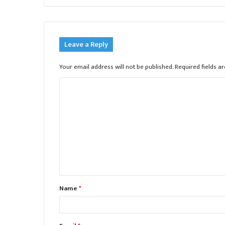
Leave a Reply
Your email address will not be published.
Required fields 
C
o
m
m
e
n
t
Name
*
*