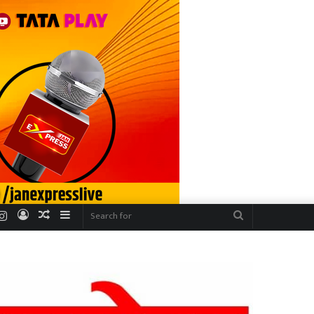
r
uTube
Instagram
Log
Random
Sidebar
Search
In
Article
for