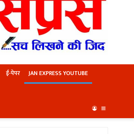
ई-पेपर
JAN EXPRESS YOUTUBE
Log
Sidebar
In