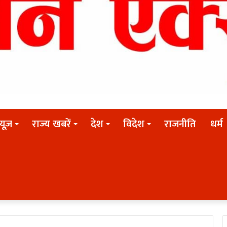
न्यूज़
राज्य खबरें
देश
विदेश
राजनीति
धर्म