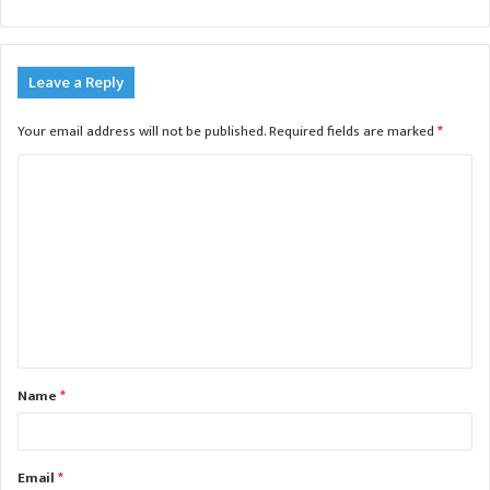
Leave a Reply
Your email address will not be published.
Required fields are marked
*
C
o
m
m
e
n
t
Name
*
*
Email
*