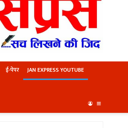
ई-पेपर
JAN EXPRESS YOUTUBE
Log
Sidebar
In