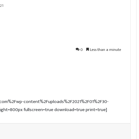
21
0
Less than a minute
ive.com%2Fwp-content%2Fuploads%2F2021%2F01%2F30-
ight=800px fullscreen=true download=true print=true]