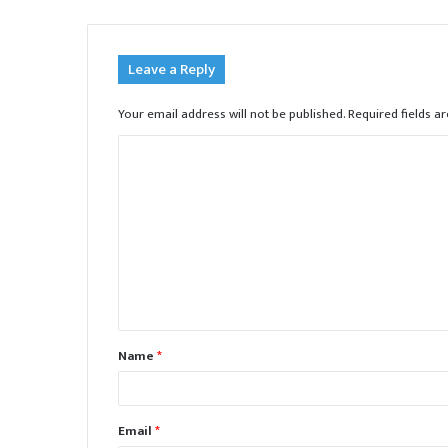
Leave a Reply
Your email address will not be published.
Required fields 
C
o
m
m
e
n
t
Name
*
*
Email
*