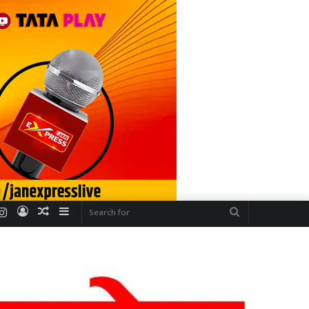
r
uTube
Instagram
Log
Random
Sidebar
Search
In
Article
for