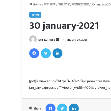
Home
/
राज्य खबरें
/
उत्तर प्रदेश
/
लखीमपुर खीरी
/
30 january-20
वायरल
30 january-2021
JAN EXPRESS
S
January 29, 2021
e
Facebook
Twitter
LinkedIn
n
d
a
n
e
[pdfjs-viewer url=”https%3A%2F%2Fjanexpressl
m
jan_jan-express.pdf” viewer_width=100% viewer_he
a
i
l
Facebook
Twitter
LinkedIn
Share