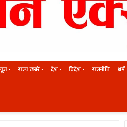
न्यूज़
राज्य खबरें
देश
विदेश
राजनीति
धर्म