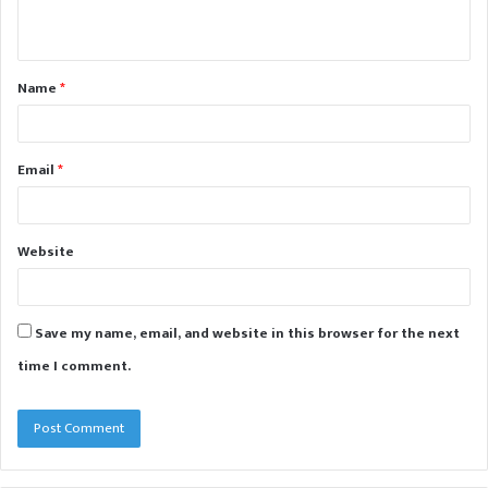
n
t
Name
*
*
Email
*
Website
Save my name, email, and website in this browser for the next
time I comment.