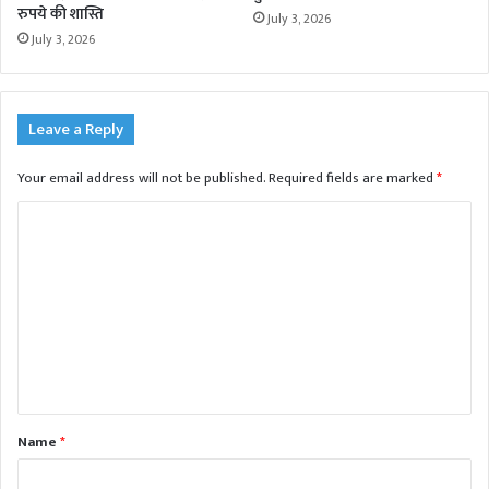
रुपये की शास्ति
July 3, 2026
July 3, 2026
Leave a Reply
Your email address will not be published.
Required fields are marked
*
C
o
m
m
e
n
t
Name
*
*