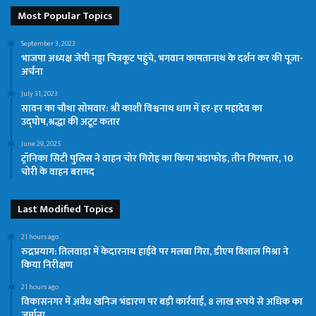
Most Popular Topics
September 3, 2023
भाजपा अध्यक्ष जेपी नड्डा चित्रकूट पहुंचे, भगवान कामतानाथ के दर्शन कर की पूजा-
अर्चना
July 31, 2023
सावन का चौथा सोमवार: श्री काशी विश्वनाथ धाम में हर-हर महादेव का
उद्घोष,श्रद्धा की अटूट कतार
June 29, 2025
ट्रॉनिका सिटी पुलिस ने वाहन चोर गिरोह का किया भंडाफोड़, तीन गिरफ्तार, 10
चोरी के वाहन बरामद
Last Modified Topics
21 hours ago
रुद्रप्रयाग: तिलवाड़ा में केदारनाथ हाईवे पर मलबा गिरा, डीएम विशाल मिश्रा ने
किया निरीक्षण
21 hours ago
विकासनगर में अवैध खनिज भंडारण पर बड़ी कार्रवाई, 8 लाख रुपये से अधिक का
जुर्माना