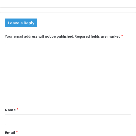
Leave a Reply
Your email address will not be published.
Required fields are marked
*
C
o
m
m
e
n
t
Name
*
*
Email
*