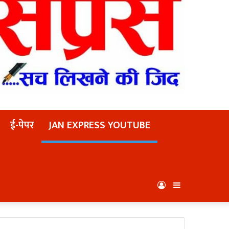
ई-पेपर
JAN EXPRESS YOUTUBE
Log
Sidebar
In