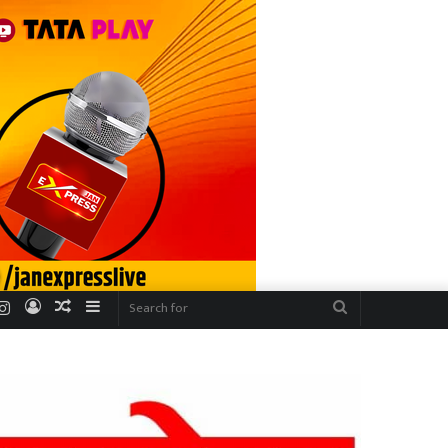
r
uTube
Instagram
Log
Random
Sidebar
Search
In
Article
for