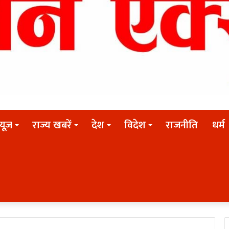
न्यूज़
राज्य खबरें
देश
विदेश
राजनीति
धर्म