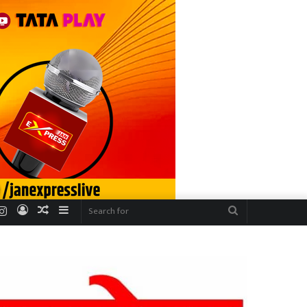
r
uTube
Instagram
Log
Random
Sidebar
Search
In
Article
for