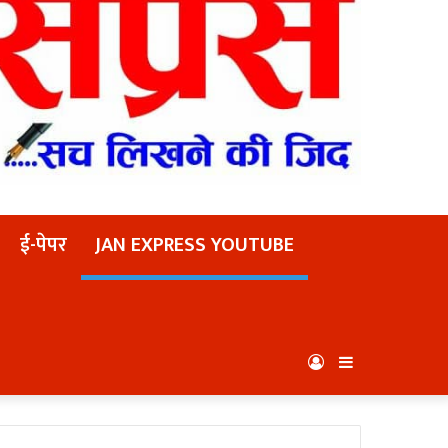
ई-पेपर
JAN EXPRESS YOUTUBE
Log
Sidebar
In