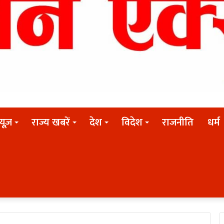
न्यूज़
राज्य खबरें
देश
विदेश
राजनीति
धर्म