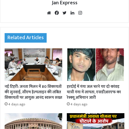
Jan Express
We
Fac
Twi
Lin
Inst
bsi
eb
tte
ked
agr
te
oo
r
In
am
k
Related Articles
नई टिहरी: जनता मिलन में 80 शिकायतों
हरदोई में गंगा जल भरने गए दो कांवड़
की सुनवाई, सीएम हेल्पलाइन की लंबित
यात्री गंगा में लापता, एसडीआरएफ का
शिकायतों पर आयुक्त आनंद स्वरूप सख्त
रेस्क्यू अभियान जारी
4 days ago
4 days ago