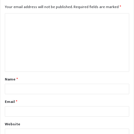
Your email address will not be published.
Required fields are marked
*
C
o
m
m
e
n
t
Name
*
*
Email
*
Website