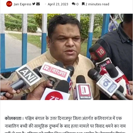
Jan Express
F
S
April 23, 2023
0
2 minutes read
o
e
l
n
l
d
o
a
w
n
o
e
n
m
T
a
w
i
i
l
t
t
e
r
कोलकाता
। पश्चिम बंगाल के उत्तर दिनाजपुर जिला अंतर्गत कलियागंज में एक
नाबालिग बच्ची की सामूहिक दुष्कर्म के बाद हत्या मामले पर विवाद थमने का नाम