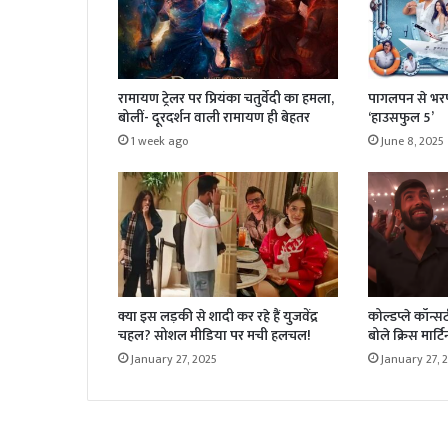
रामायण ट्रेलर पर प्रियंका चतुर्वेदी का हमला,
पागलपन से भरपू
बोलीं- दूरदर्शन वाली रामायण ही बेहतर
‘हाउसफुल 5’
1 week ago
June 8, 2025
क्या इस लड़की से शादी कर रहे हैं युजवेंद्र
कोल्डप्ले कॉन्सर
चहल? सोशल मीडिया पर मची हलचल!
बोले क्रिस मार्टि
January 27, 2025
January 27, 