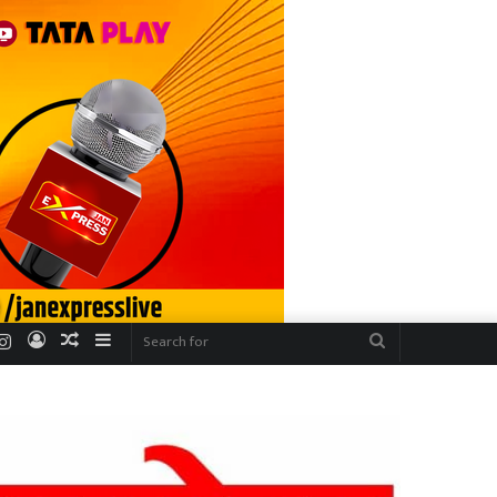
r
uTube
Instagram
Log
Random
Sidebar
Search
In
Article
for