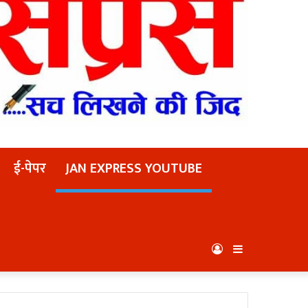
ई-पेपर
JAN EXPRESS YOUTUBE
Log
Sidebar
In