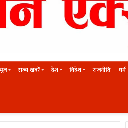
न्यूज़
राज्य खबरें
देश
विदेश
राजनीति
धर्म