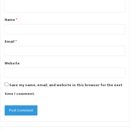
n
t
Name
*
*
Email
*
Website
Save my name, email, and website in this browser for the next
time I comment.