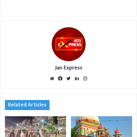
Jan Express
We
Fac
Twi
Lin
Inst
bsi
eb
tte
ked
agr
te
oo
r
In
am
k
Related Articles