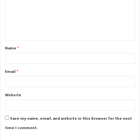
m
m
e
n
t
Name
*
*
Email
*
Website
Save my name, email, and website in this browser for the next
time I comment.