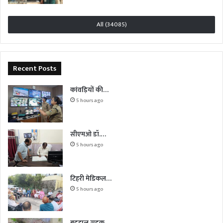
All (34085)
Recent Posts
कांवड़ियों की…
5 hours ago
सीएमओ डॉ.…
5 hours ago
टिहरी मेडिकल…
5 hours ago
बदहाल सड़क…