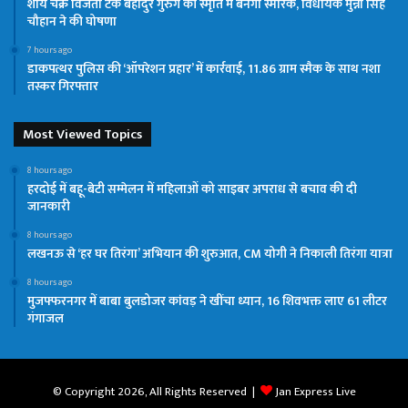
शौर्य चक्र विजेता टेक बहादुर गुरुंग की स्मृति में बनेगा स्मारक, विधायक मुन्ना सिंह
चौहान ने की घोषणा
7 hours ago
डाकपत्थर पुलिस की ‘ऑपरेशन प्रहार’ में कार्रवाई, 11.86 ग्राम स्मैक के साथ नशा
तस्कर गिरफ्तार
Most Viewed Topics
8 hours ago
हरदोई में बहू-बेटी सम्मेलन में महिलाओं को साइबर अपराध से बचाव की दी
जानकारी
8 hours ago
लखनऊ से ‘हर घर तिरंगा’ अभियान की शुरुआत, CM योगी ने निकाली तिरंगा यात्रा
8 hours ago
मुजफ्फरनगर में बाबा बुलडोजर कांवड़ ने खींचा ध्यान, 16 शिवभक्त लाए 61 लीटर
गंगाजल
© Copyright 2026, All Rights Reserved |
Jan Express Live