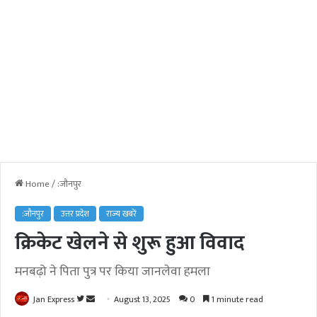
Home
/
:जौनपुर
:जौनपुर
उत्तर प्रदेश
राज्य खबरें
क्रिकेट खेलने से शुरू हुआ विवाद
मनबढ़ो ने पिता पुत्र पर किया जानलेवा हमला
Jan Express
F
S
August 13, 2025
0
1 minute read
o
e