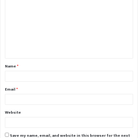
C
o
m
m
e
n
t
Name
*
*
Email
*
Website
Save my name, email, and website in this browser for the next