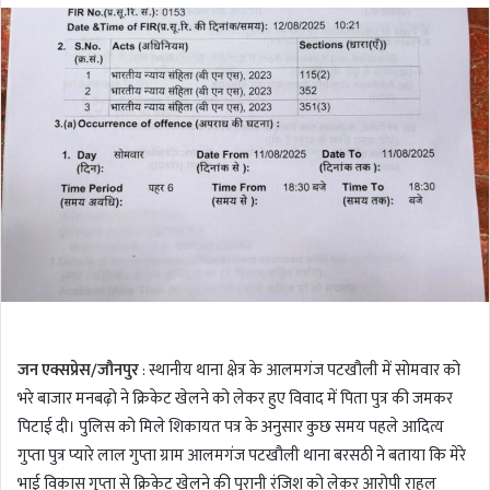
l
n
l
d
o
a
w
n
o
e
n
m
T
a
w
i
i
l
t
t
e
r
जन एक्सप्रेस
/
जौनपुर
: स्थानीय थाना क्षेत्र के आलमगंज पटखौली में सोमवार को
भरे बाजार मनबढ़ो ने क्रिकेट खेलने को लेकर हुए विवाद में पिता पुत्र की जमकर
पिटाई दी। पुलिस को मिले शिकायत पत्र के अनुसार कुछ समय पहले आदित्य
गुप्ता पुत्र प्यारे लाल गुप्ता ग्राम आलमगंज पटखौली थाना बरसठी ने बताया कि मेरे
भाई विकास गुप्ता से क्रिकेट खेलने की पुरानी रंजिश को लेकर आरोपी राहुल