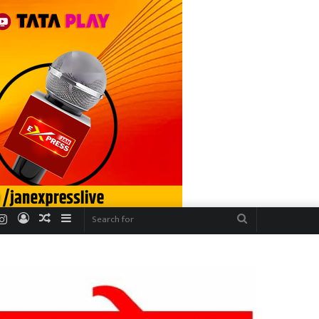
r
uTube
Instagram
Log
Random
Sidebar
Search
In
Article
for