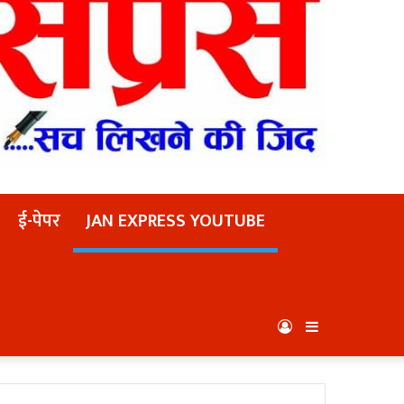
ई-पेपर
JAN EXPRESS YOUTUBE
Log
Sidebar
In