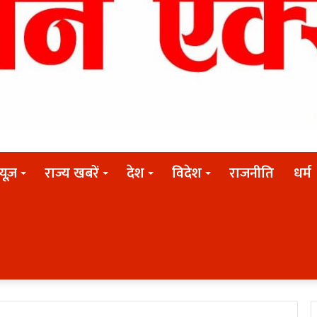
न्यूज़
राज्य खबरें
देश
विदेश
राजनीति
धर्म