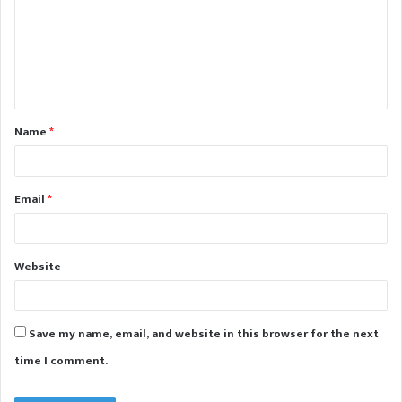
m
m
e
n
t
Name
*
*
Email
*
Website
Save my name, email, and website in this browser for the next
time I comment.