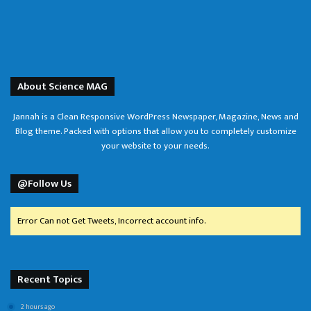
About Science MAG
Jannah is a Clean Responsive WordPress Newspaper, Magazine, News and
Blog theme. Packed with options that allow you to completely customize
your website to your needs.
@Follow Us
Error Can not Get Tweets, Incorrect account info.
Recent Topics
2 hours ago