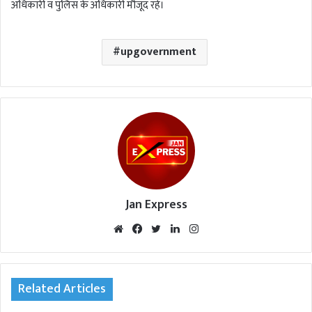
अधिकारी व पुलिस के अधिकारी मौजूद रहे।
upgovernment
Jan Express
We
Fac
Twi
Lin
Inst
bsi
eb
tte
ked
agr
te
oo
r
In
am
k
Related Articles