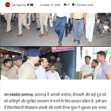
Jan Express
F
S
October 17, 2025
0
1 minute read
o
e
l
n
l
d
o
a
w
n
o
e
n
m
T
a
w
i
i
l
t
t
e
r
जन एक्सप्रेस प्रतापगढ़:
प्रतापगढ़ में आगामी धनतेरस, दीपावली और भाई दूज पर्व
को शांतिपूर्ण और सुरक्षित वातावरण में मनाने के लिए प्रशासन सक्रिय है। इसी क्रम
में जिलाधिकारी शिवसहाय अवस्थी और एसपी दीपक भूकर ने शुक्रवार शाम जनपद