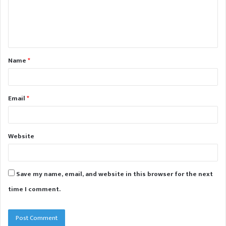
m
e
n
t
Name
*
*
Email
*
Website
Save my name, email, and website in this browser for the next
time I comment.