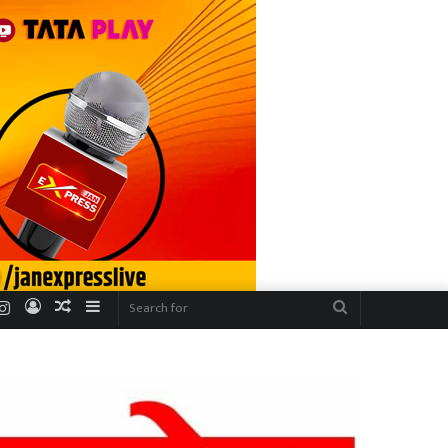
r
uTube
Instagram
Log
Random
Sidebar
Search
In
Article
for