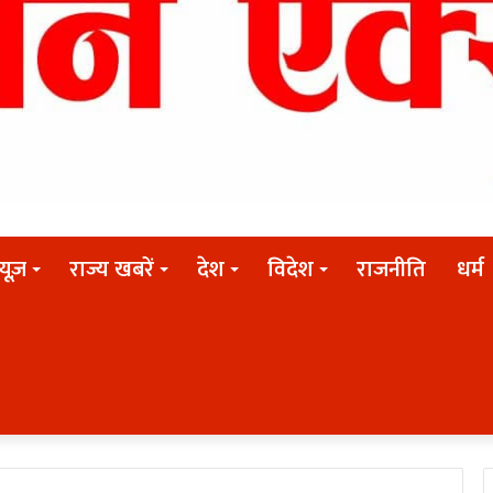
न्यूज़
राज्य खबरें
देश
विदेश
राजनीति
धर्म