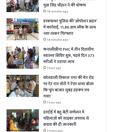
मुन्ना सिंह चौहान ने की घोषणा
36 minutes ago
डाकपत्थर पुलिस की ‘ऑपरेशन प्रहार’
में कार्रवाई, 11.86 ग्राम स्मैक के साथ
नशा तस्कर गिरफ्तार
58 minutes ago
कनालीछीना PHC में तीन दिवसीय
स्वास्थ्य शिविर शुरू, पहले दिन 373
मरीजों ने उठाया लाभ
1 hour ago
कोतवाली विकास नगर की मेन रोड
पर देर रात चोरों ने ऐसा धावा बोला
कि पूरा बाजार सुबह हड़कंप मच
गया!
1 hour ago
हरदोई में बहू-बेटी सम्मेलन में
महिलाओं को साइबर अपराध से
बचाव की दी जानकारी
2 hours ago