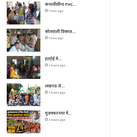
कनालीछीना PHC…
1 hour ago
कोतवाली विकास…
1 hour ago
हरदोई में…
2 hours ago
लखनऊ से…
2 hours ago
मुजफ्फरनगर में…
2 hours ago