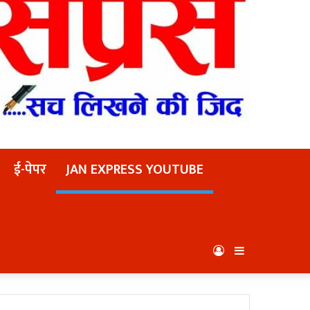
ई-पेपर
JAN EXPRESS YOUTUBE
Log
Sidebar
In