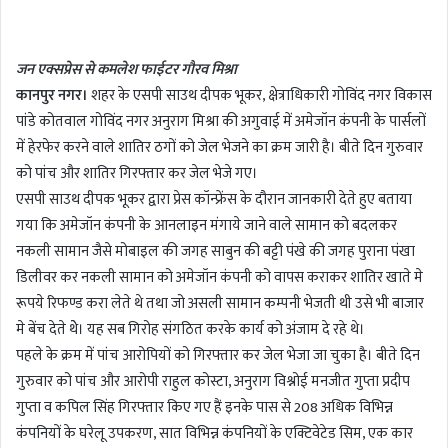
n
d
जन एक्सप्रेस से कमलेश फाईटर गौरव मिश्रा
a
कानपुर नगर।
शहर के एसपी साउथ दीपक भूकर, क्षेत्राधिकारी गोविंद नगर विकास
n
पांडे कोतवाल गोविंद नगर अनुराग मिश्रा की अगुवाई में अमेजॉन कंपनी के पार्सलों
e
m
में हेरफेर करने वाले शातिर ठगों को जेल भेजने का क्रम जारी है। बीते दिन गुरुवार
a
को पांच और शातिर गिरफ्तार कर जेल भेजे गए।
i
एसपी साउथ दीपक भूकर द्वारा प्रेस कॉन्फ्रेंस के दौरान जानकारी देते हुए बताया
l
गया कि अमेजॉन कंपनी के आनलाइन मंगाये जाने वाले सामान को बदलकर
नकली सामान जैसे मोबाइल की जगह साबुन की बट्टी पंखे की जगह पुराना पंखा
डिलीवर कर नकली सामान को अमेजॉन कंपनी को वापस कराकर शातिर खाते मे
रूपये रिफण्ड करा लेते थे तथा जो असली सामान कम्पनी भेजती थी उसे भी बाजार
मे बेंच देते थेे। यह सब गिरोह संगठित करके कार्य को अंजाम दे रहे थे।
पहले के क्रम में पांच आरोपियों को गिरफ्तार कर जेल भेजा जा चुका है। बीते दिन
गुरुवार को पांच और आरोपी राहुल कोस्टा, अनुराग विश्नोई मनजीत गुप्ता प्रदीप
गुप्ता व कपिल सिंह गिरफ्तार किए गए हैं इनके पास से 208 अधिक विभिन्न
कंपनियों के घरेलू उपकरण, सात विभिन्न कंपनियों के एक्टिवेटेड सिम, एक कार