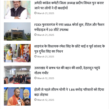
अमेठी कांग्रेस कमेटी जिला अध्यक्ष प्रदीप सिंघल पुनः बनाए
जाने पर लोगों ने दी बधाईयाँ
March 21, 2025
FDDI फुरसतगंज में नया MBA कोर्स शुरू, रीटेल और फैशन
मर्चेंडाइज में 30 सीटें उपलब्ध
March 21, 2025
शाहगंज के विधायक रमेश सिंह के छोटे भाई व पूर्व सांसद के
पुत्र दुर्गेश सिंह का निधन
March 21, 2025
उत्तराखंड में ऋषभ पंत की बहन की शादी, देहरादून पहुंचे
गौतम गंभीर
March 12, 2025
होली से पहले सीएम योगी ने 1.86 करोड़ परिवारों को दिया
बड़ा तोहफा
March 12, 2025