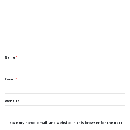
o
m
m
e
n
t
Name
*
*
Email
*
Website
Save my name, email, and website in this browser for the next