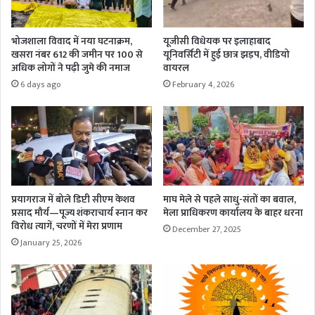
भोजशाला विवाद में नया घटनाक्रम,
यूजीसी विधेयक पर इलाहाबाद
खसरा नंबर 612 की जमीन पर 100 से
यूनिवर्सिटी में हुई छात्र झड़प, वीडियो
अधिक लोगों ने पढ़ी जुमे की नमाज
वायरल
6 days ago
February 4, 2026
प्रयागराज में बोले डिप्टी सीएम केशव
माघ मेले से पहले साधु-संतों का बवाल,
प्रसाद मौर्य—पूज्य शंकराचार्य स्नान कर
मेला प्राधिकरण कार्यालय के बाहर धरना
विरोध त्यागें, चरणों में मेरा प्रणाम
December 27, 2025
January 25, 2026