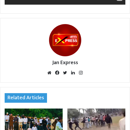
Jan Express
We
Fac
Twi
Lin
Inst
bsi
eb
tte
ked
agr
te
oo
r
In
am
k
Related Articles