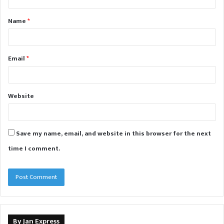
t
Name
*
*
Email
*
Website
Save my name, email, and website in this browser for the next
time I comment.
By Jan Express