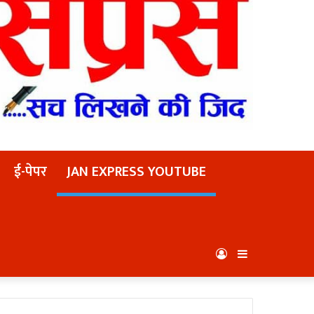
ई-पेपर
JAN EXPRESS YOUTUBE
Log
Sidebar
In