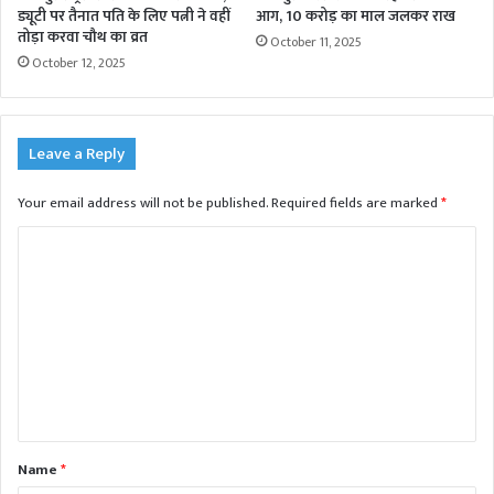
ड्यूटी पर तैनात पति के लिए पत्नी ने वहीं
आग, 10 करोड़ का माल जलकर राख
तोड़ा करवा चौथ का व्रत
October 11, 2025
October 12, 2025
Leave a Reply
Your email address will not be published.
Required fields are marked
*
C
o
m
m
e
n
t
Name
*
*