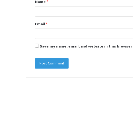
Name
*
*
Email
*
Save my name, email, and website in this browser