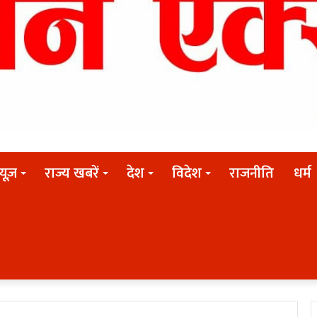
न्यूज़
राज्य खबरें
देश
विदेश
राजनीति
धर्म