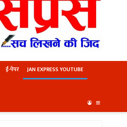
ई-पेपर
JAN EXPRESS YOUTUBE
Log
Sidebar
In