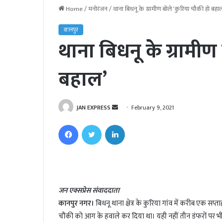
Home
/
मनोरंजन
/
थाना बिधनू के ग्रामीण बोले ‘कुरिया चौकी हो बहा
कानपुर
थाना बिधनू के ग्रामीण
बहाल’
JAN EXPRESS
S
February 9, 2021
e
Facebook
Twitter
LinkedIn
n
d
a
n
e
जन एक्सप्रेस संवाददाता
m
कानपुर नगर।
बिधनू थाना क्षेत्र के कुरिया गांव में करीब एक स
a
i
चौकी को आग के हवाले कर दिया था। यही नहीं तीन डंफरों पर भ