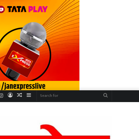
r
uTube
Instagram
Log
Random
Sidebar
Search
In
Article
for