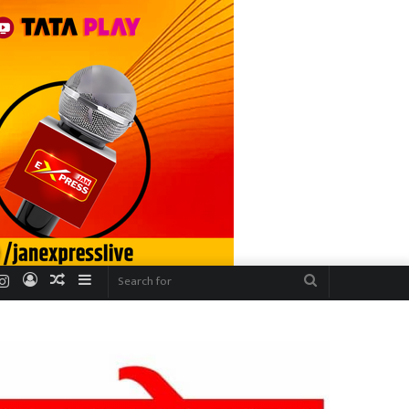
r
uTube
Instagram
Log
Random
Sidebar
Search
In
Article
for