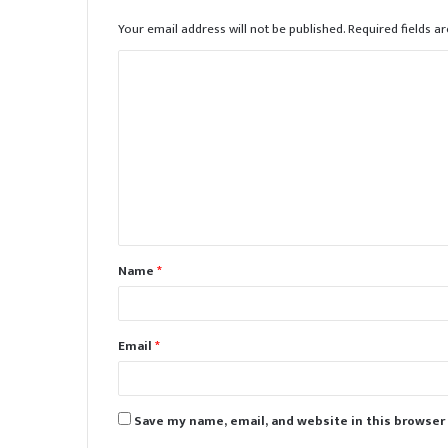
Your email address will not be published.
Required fields 
C
o
m
m
e
n
t
Name
*
*
Email
*
Save my name, email, and website in this browser