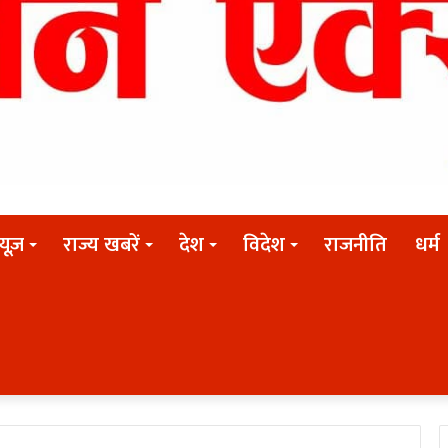
न्यूज़
राज्य खबरें
देश
विदेश
राजनीति
धर्म