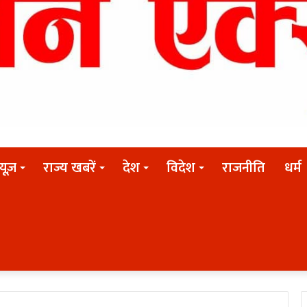
न्यूज़
राज्य खबरें
देश
विदेश
राजनीति
धर्म