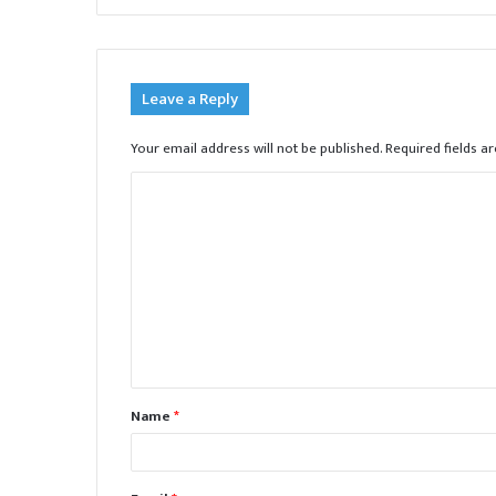
Leave a Reply
Your email address will not be published.
Required fields 
C
o
m
m
e
n
t
Name
*
*