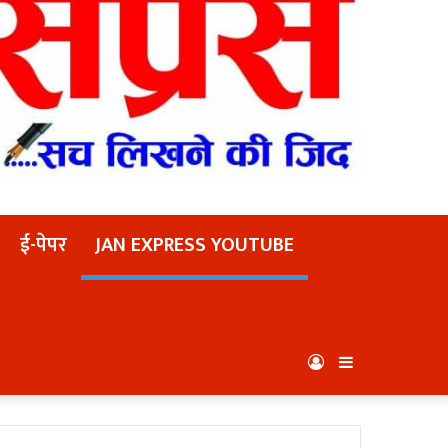
ई-पेपर
JAN EXPRESS YOUTUBE
Log
Sidebar
In