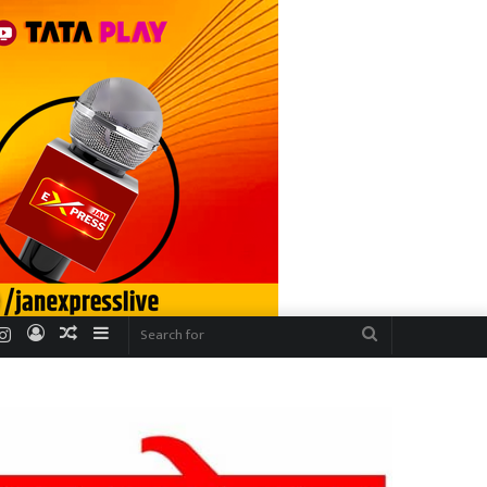
r
uTube
Instagram
Log
Random
Sidebar
Search
In
Article
for