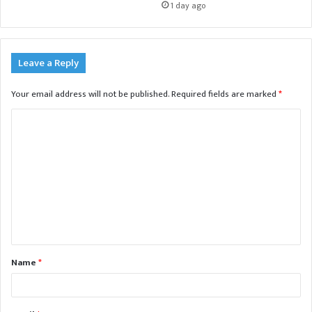
1 day ago
Leave a Reply
Your email address will not be published.
Required fields are marked
*
C
o
m
m
e
n
t
Name
*
*