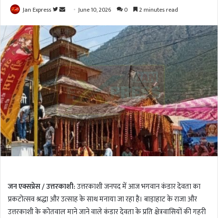
Jan Express
F
S
June 10, 2026
0
2 minutes read
o
e
l
n
l
d
o
a
w
n
o
e
n
m
T
a
w
i
i
l
t
t
e
r
जन एक्सप्रेस / उत्तरकाशी:
उत्तरकाशी जनपद में आज भगवान
कंडार देवता
का
प्रकटोत्सव श्रद्धा और उत्साह के साथ मनाया जा रहा है। बाड़ाहाट के राजा और
उत्तरकाशी के कोतवाल माने जाने वाले कंडार देवता के प्रति क्षेत्रवासियों की गहरी