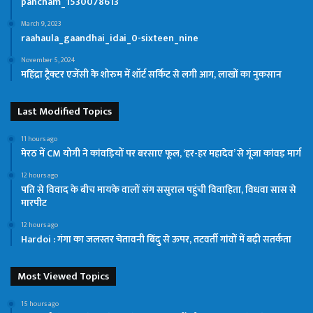
pancham_1530078613
March 9, 2023
raahaula_gaandhai_idai_0-sixteen_nine
November 5, 2024
महिंद्रा ट्रैक्टर एजेंसी के शोरुम में शॉर्ट सर्किट से लगी आग, लाखों का नुकसान
Last Modified Topics
11 hours ago
मेरठ में CM योगी ने कांवड़ियों पर बरसाए फूल, ‘हर-हर महादेव’ से गूंजा कांवड़ मार्ग
12 hours ago
पति से विवाद के बीच मायके वालों संग ससुराल पहुंची विवाहिता, विधवा सास से
मारपीट
12 hours ago
Hardoi : गंगा का जलस्तर चेतावनी बिंदु से ऊपर, तटवर्ती गांवों में बढ़ी सतर्कता
Most Viewed Topics
15 hours ago