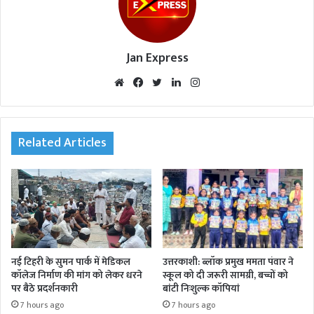
Jan Express
We
Fac
Twi
Lin
Inst
bsi
eb
tte
ked
agr
te
oo
r
In
am
k
Related Articles
नई टिहरी के सुमन पार्क में मेडिकल
उत्तरकाशी: ब्लॉक प्रमुख ममता पंवार ने
कॉलेज निर्माण की मांग को लेकर धरने
स्कूल को दी जरूरी सामग्री, बच्चों को
पर बैठे प्रदर्शनकारी
बांटी निःशुल्क कॉपियां
7 hours ago
7 hours ago