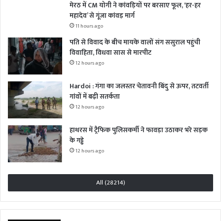
मेरठ में CM योगी ने कांवड़ियों पर बरसाए फूल, ‘हर-हर
महादेव’ से गूंजा कांवड़ मार्ग
11 hours ago
पति से विवाद के बीच मायके वालों संग ससुराल पहुंची
विवाहिता, विधवा सास से मारपीट
12 hours ago
Hardoi : गंगा का जलस्तर चेतावनी बिंदु से ऊपर, तटवर्ती
गांवों में बढ़ी सतर्कता
12 hours ago
हाथरस में ट्रैफिक पुलिसकर्मी ने फावड़ा उठाकर भरे सड़क
के गड्ढे
12 hours ago
All (28214)