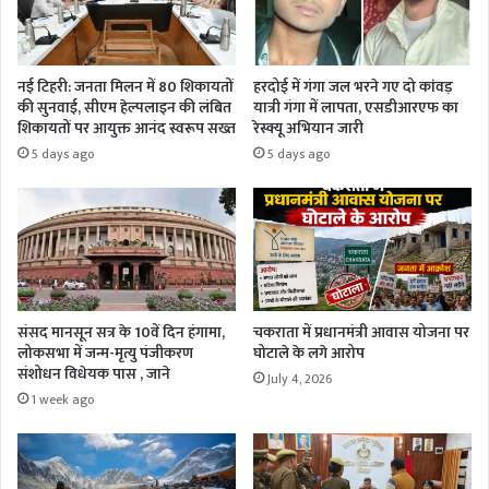
नई टिहरी: जनता मिलन में 80 शिकायतों
हरदोई में गंगा जल भरने गए दो कांवड़
की सुनवाई, सीएम हेल्पलाइन की लंबित
यात्री गंगा में लापता, एसडीआरएफ का
शिकायतों पर आयुक्त आनंद स्वरूप सख्त
रेस्क्यू अभियान जारी
5 days ago
5 days ago
संसद मानसून सत्र के 10वें दिन हंगामा,
चकराता में प्रधानमंत्री आवास योजना पर
लोकसभा में जन्म-मृत्यु पंजीकरण
घोटाले के लगे आरोप
संशोधन विधेयक पास , जाने
July 4, 2026
1 week ago