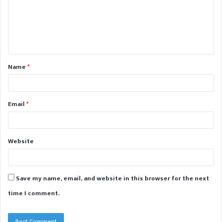
m
e
n
t
Name
*
*
Email
*
Website
Save my name, email, and website in this browser for the next
time I comment.