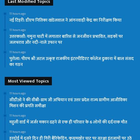
Last Modified Topics
11 hours ago
नई टिहरी: डीएम नितिका खंडेलवाल ने आंगनवाड़ी केंद्र का निरीक्षण किया
11 hours ago
उत्तरकाशी: यमुना घाटी में लगातार बारिश से जनजीवन प्रभावित, सड़कों पर
जलभराव और नदी-नाले उफान पर
11 hours ago
पुरोला: पीएम श्री अटल उत्कृष्ट राजकीय इंटरमीडिएट कॉलेज ढुकाना में बाल संसद
का गठन
Most Viewed Topics
11 hours ago
सीडीओ ने की वीबी-ग्राम जी अभियान एवं उत्तर प्रदेश राज्य ग्रामीण आजीविका
मिशन की प्रगति समीक्षा
11 hours ago
महुली वार्ड में जर्जर मकान ढहने से एक ही परिवार के 6 लोगों की दर्दनाक मौत
11 hours ago
हरदोई में दूसरे दिन ही गिरी बैरिकेडिंग, कुसुमखोर घाट पर सुरक्षा इंतजामों पर उठे