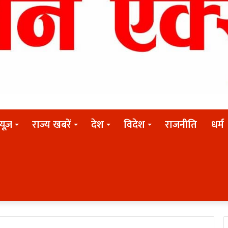
न्यूज़
राज्य खबरें
देश
विदेश
राजनीति
धर्म