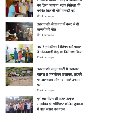
राज्यमंत्री गीताराम गौड़ ने व्यवस्थाओं
का लिया जायजा, स्टांप विक्रेता की
कथित बिजली चोरी पकड़ी गई
4 hours ago
उत्तरकाशी: सेवा गांव में करंट से दो
खच्चरों की मौत
4 hours ago
नई टिहरी: डीएम नितिका खंडेलवाल
ने आंगनवाड़ी केंद्र का निरीक्षण किया
4 hours ago
उत्तरकाशी: यमुना घाटी में लगातार
बारिश से जनजीवन प्रभावित, सड़कों
पर जलभराव और नदी-नाले उफान
पर
4 hours ago
पुरोला: पीएम श्री अटल उत्कृष्ट
राजकीय इंटरमीडिएट कॉलेज ढुकाना
में बाल संसद का गठन