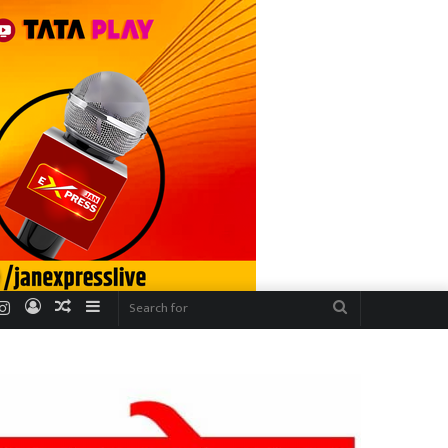
r
uTube
Instagram
Log
Random
Sidebar
Search
In
Article
for