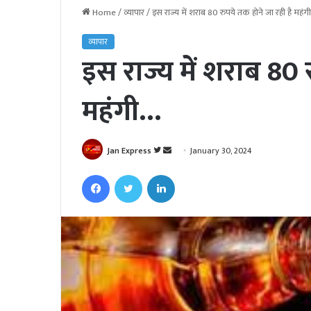
Home
/
व्यापार
/
इस राज्य में शराब 80 रुपये तक होने जा रही है महंग
व्यापार
इस राज्य में शराब 80 
महंगी…
Jan Express
F
S
January 30, 2024
o
e
Facebook
Twitter
LinkedIn
l
n
l
d
o
a
w
n
o
e
n
m
T
a
w
i