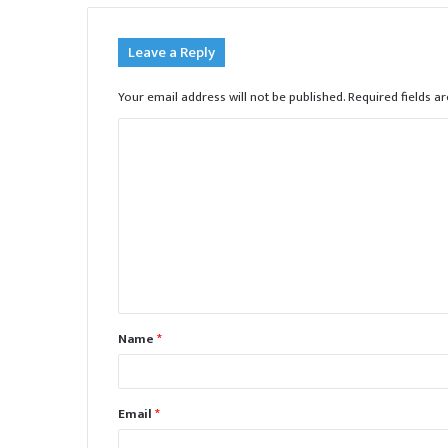
Leave a Reply
Your email address will not be published.
Required fields 
C
o
m
m
e
n
t
Name
*
*
Email
*