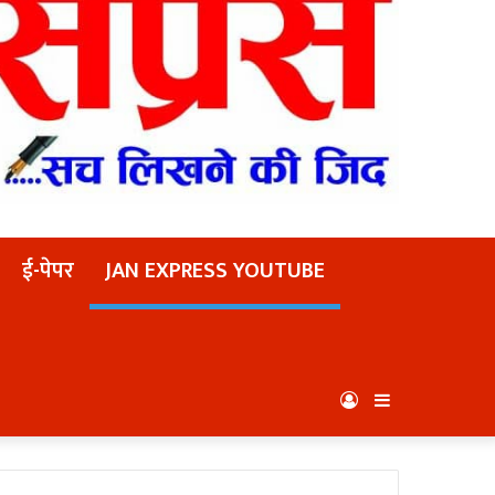
ई-पेपर
JAN EXPRESS YOUTUBE
Log
Sidebar
In