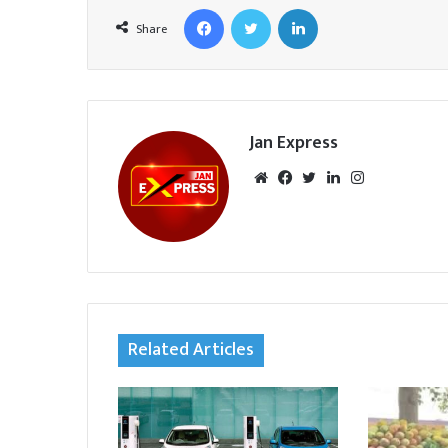
Facebook
Twitter
LinkedIn
Share
Jan Express
We
Fac
Twi
Lin
Inst
bsi
eb
tte
ked
agr
te
oo
r
In
am
k
Related Articles