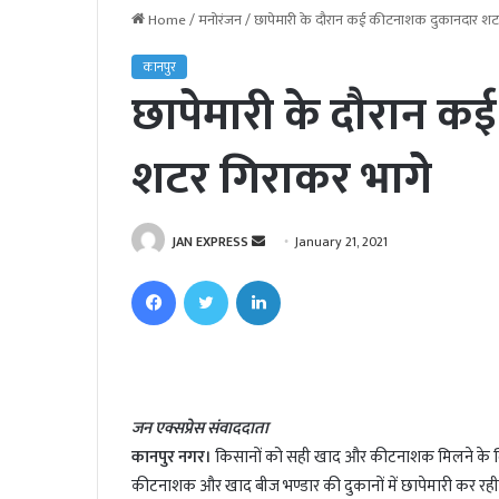
Home
/
मनोरंजन
/
छापेमारी के दौरान कई कीटनाशक दुकानदार शटर
कानपुर
छापेमारी के दौरान 
शटर गिराकर भागेे
JAN EXPRESS
S
January 21, 2021
e
Facebook
Twitter
LinkedIn
n
d
a
n
e
जन एक्सप्रेस संवाददाता
m
कानपुर नगर।
किसानों को सही खाद और कीटनाशक मिलने के लिए 
a
i
कीटनाशक और खाद बीज भण्डार की दुकानों में छापेमारी कर रही 