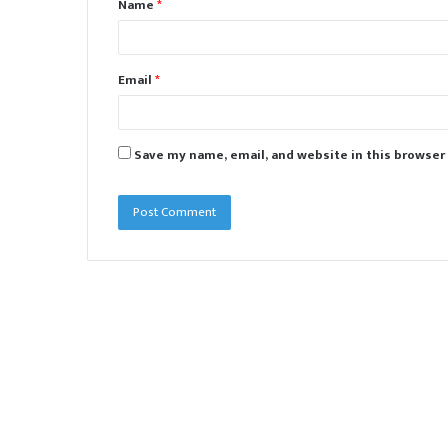
Name
*
*
Email
*
Save my name, email, and website in this browser