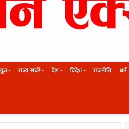
न्यूज़
राज्य खबरें
देश
विदेश
राजनीति
धर्म