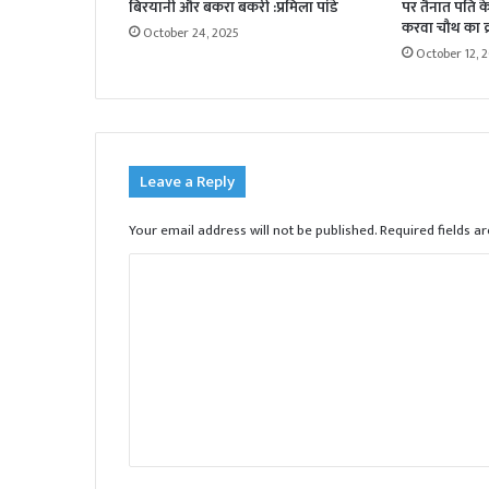
बिरयानी और बकरा बकरी :प्रमिला पांडे
पर तैनात पति के 
करवा चौथ का व्
October 24, 2025
October 12, 
Leave a Reply
Your email address will not be published.
Required fields 
C
o
m
m
e
n
t