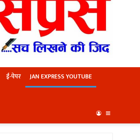
ई-पेपर
JAN EXPRESS YOUTUBE
Log
Sidebar
In