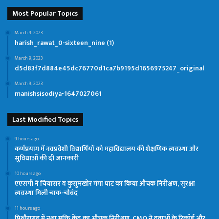
Most Popular Topics
March 9, 2023
harish_rawat_0-sixteen_nine (1)
March 9, 2023
d5d83f7d884e45dc76770d1ca7b9195d1656975247_original
March 9, 2023
manishsisodiya-1647027061
Last Modified Topics
9 hours ago
कर्णप्रयाग में नवप्रवेशी विद्यार्थियों को महाविद्यालय की शैक्षणिक व्यवस्था और
सुविधाओं की दी जानकारी
10 hours ago
एएसपी ने चियासर व कुसुमखोर गंगा घाट का किया औचक निरीक्षण, सुरक्षा
व्यवस्था मिली चाक-चौबंद
11 hours ago
पिथौरागढ़ में नशा मुक्ति केंद्र का औचक निरीक्षण, CMO ने दवाओं के रिकॉर्ड और