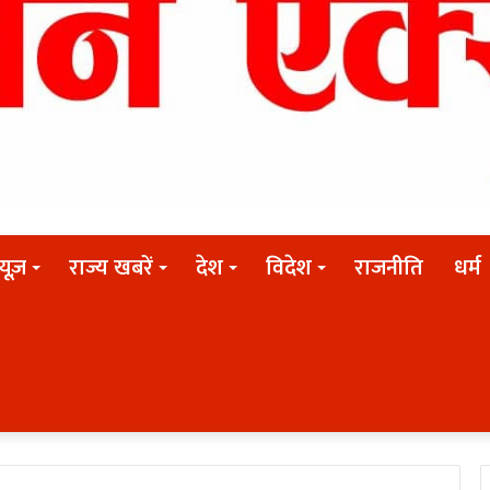
न्यूज़
राज्य खबरें
देश
विदेश
राजनीति
धर्म