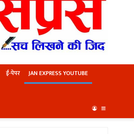
ई-पेपर
JAN EXPRESS YOUTUBE
Log
Sidebar
In