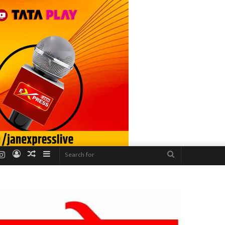
r
uTube
Instagram
Log
Random
Sidebar
Search
In
Article
for