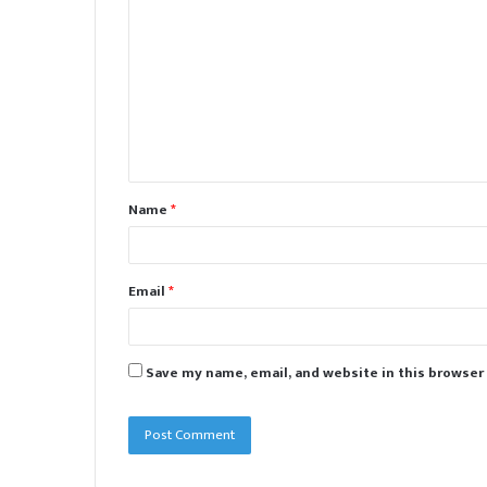
o
m
m
e
n
t
Name
*
*
Email
*
Save my name, email, and website in this browser