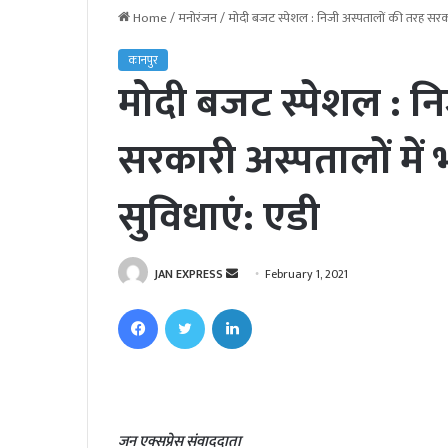
Home
/
मनोरंजन
/
मोदी बजट स्पेशल : निजी अस्पतालों की तरह सरकारी
कानपुर
मोदी बजट स्पेशल : न
सरकारी अस्पतालों में 
सुविधाएं: एडी
JAN EXPRESS
S
February 1, 2021
e
Facebook
Twitter
LinkedIn
n
d
a
n
e
जन एक्सप्रेस संवाददाता
m