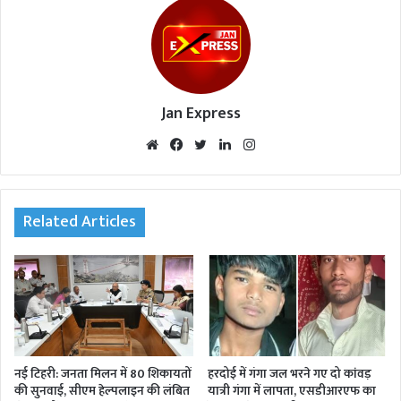
Jan Express
We
Fac
Twi
Lin
Inst
bsi
eb
tte
ked
agr
te
oo
r
In
am
k
Related Articles
नई टिहरी: जनता मिलन में 80 शिकायतों
हरदोई में गंगा जल भरने गए दो कांवड़
की सुनवाई, सीएम हेल्पलाइन की लंबित
यात्री गंगा में लापता, एसडीआरएफ का