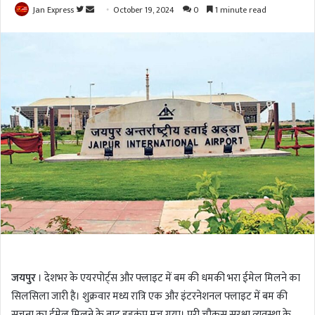
Jan Express
F
S
October 19, 2024
0
1 minute read
o
e
l
n
l
d
o
a
w
n
o
e
n
m
T
a
w
i
i
l
t
t
e
r
जयपुर
। देशभर के एयरपोर्ट्स और फ्लाइट में बम की धमकी भरा ईमेल मिलने का
सिलसिला जारी है। शुक्रवार मध्य रात्रि एक और इंटरनेशनल फ्लाइट में बम की
सूचना का ईमेल मिलने के बाद हड़कंप मच गया। पूरी चौकस सुरक्षा व्यवस्था के