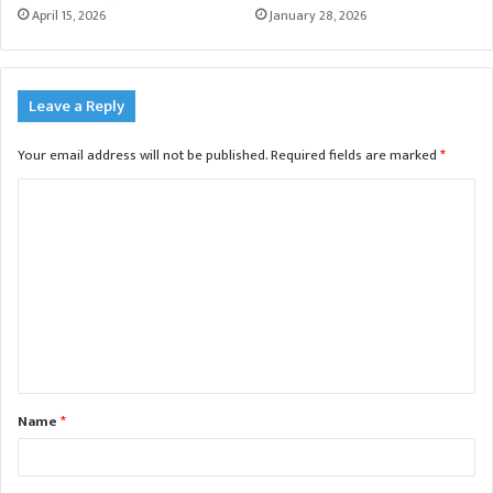
April 15, 2026
January 28, 2026
Leave a Reply
Your email address will not be published.
Required fields are marked
*
C
o
m
m
e
n
t
Name
*
*