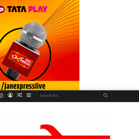
r
uTube
Instagram
Log
Random
Sidebar
Search
In
Article
for