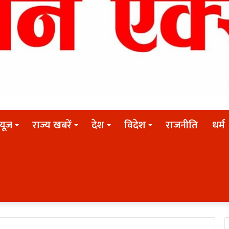
न्यूज़
राज्य खबरें
देश
विदेश
राजनीति
धर्म