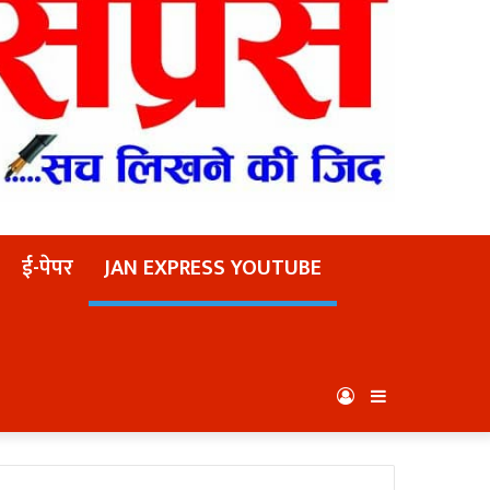
ई-पेपर
JAN EXPRESS YOUTUBE
Log
Sidebar
In