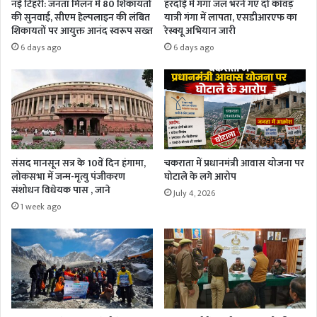
नई टिहरी: जनता मिलन में 80 शिकायतों
हरदोई में गंगा जल भरने गए दो कांवड़
की सुनवाई, सीएम हेल्पलाइन की लंबित
यात्री गंगा में लापता, एसडीआरएफ का
शिकायतों पर आयुक्त आनंद स्वरूप सख्त
रेस्क्यू अभियान जारी
6 days ago
6 days ago
संसद मानसून सत्र के 10वें दिन हंगामा,
चकराता में प्रधानमंत्री आवास योजना पर
लोकसभा में जन्म-मृत्यु पंजीकरण
घोटाले के लगे आरोप
संशोधन विधेयक पास , जाने
July 4, 2026
1 week ago