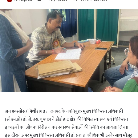
o
e
l
n
l
d
o
a
w
n
o
e
n
m
T
a
w
i
i
l
t
t
e
r
जन एक्सप्रेस/ पिथौरागढ़ :
जनपद के नवनियुक्त मुख्य चिकित्सा अधिकारी
(सीएमओ) डॉ. जे. एस. चुुफाल ने डीडीहाट क्षेत्र की विभिन्न स्वास्थ्य एवं चिकित्सा
इकाइयों का औचक निरीक्षण कर स्वास्थ्य सेवाओं की स्थिति का जायजा लिया।
इस दौरान अपर मुख्य चिकित्सा अधिकारी डॉ. प्रशांत कौशिक भी उनके साथ मौजूद