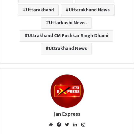
Uttarakhand
Uttarakhand News
Uttarkashi News.
Uttrakhand CM Pushkar Singh Dhami
Uttrakhand News
Jan Express
We
Fac
Twi
Lin
Inst
bsi
eb
tte
ked
agr