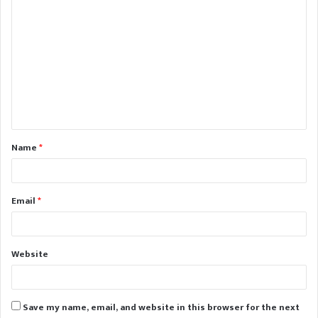
C
o
m
m
e
n
t
Name
*
*
Email
*
Website
Save my name, email, and website in this browser for the next