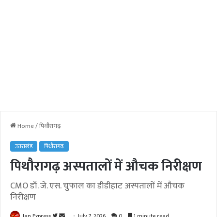
Home
/
पिथौरागढ़
उत्तराखंड
पिथौरागढ़
पिथौरागढ़ अस्पतालों में औचक निरीक्षण
CMO डॉ. जे. एस. चुुफाल का डीडीहाट अस्पतालों में औचक
निरीक्षण
Jan Express
F
S
July 7, 2026
0
1 minute read