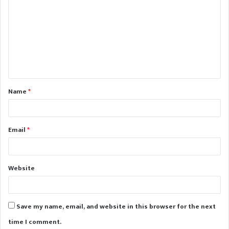
o
m
m
e
n
t
Name
*
*
Email
*
Website
Save my name, email, and website in this browser for the next
time I comment.