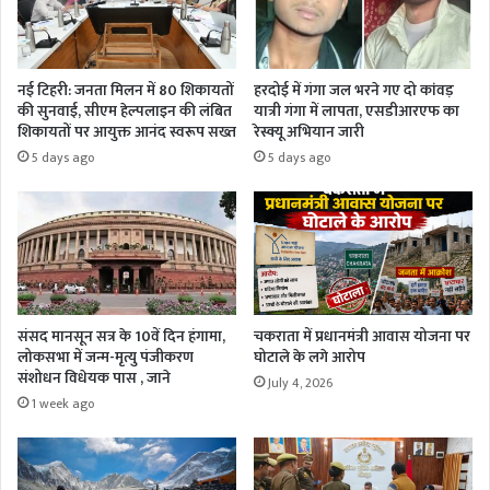
नई टिहरी: जनता मिलन में 80 शिकायतों
हरदोई में गंगा जल भरने गए दो कांवड़
की सुनवाई, सीएम हेल्पलाइन की लंबित
यात्री गंगा में लापता, एसडीआरएफ का
शिकायतों पर आयुक्त आनंद स्वरूप सख्त
रेस्क्यू अभियान जारी
5 days ago
5 days ago
संसद मानसून सत्र के 10वें दिन हंगामा,
चकराता में प्रधानमंत्री आवास योजना पर
लोकसभा में जन्म-मृत्यु पंजीकरण
घोटाले के लगे आरोप
संशोधन विधेयक पास , जाने
July 4, 2026
1 week ago