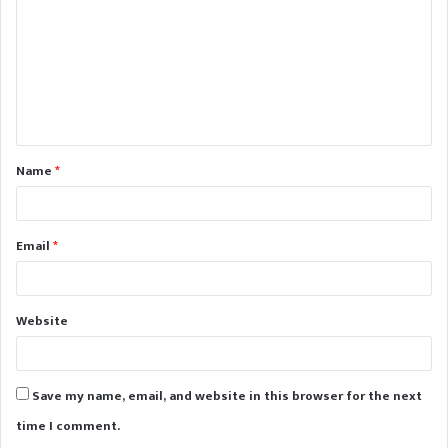
m
m
e
n
t
Name
*
*
Email
*
Website
Save my name, email, and website in this browser for the next
time I comment.