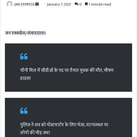
JAN EXPRESS
S
January 7, 2021
0
1 minute read
e
n
d
जन एक्सप्रेस/संवाददाता।
a
n
e
m
a
चीनी मिल में सीडीओ के पद पर तैनात युवक की मौत, भीषण
i
हादसा
l
पुलिस ने शव को पोस्टमार्टम के लिए भेजा, घटनास्थल पर
लोगों की भीड़ जमा