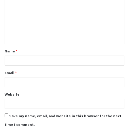
o
m
m
e
n
t
Name
*
*
Email
*
Website
Save my name, email, and website in this browser for the next
time I comment.