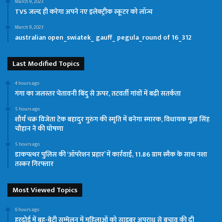
March 9, 2023
TVS जल्द ही करेगा अपने नए इलेक्ट्रीक स्कूटर को लॉन्च
March 9, 2023
australian open_swiatek_ gauff_ pegula_round of 16_312
Last Modified Topics
4 hours ago
गंगा का जलस्तर चेतावनी बिंदु से ऊपर, तटवर्ती गांवों में बढ़ी सतर्कता
5 hours ago
शौर्य चक्र विजेता टेक बहादुर गुरुंग की स्मृति में बनेगा स्मारक, विधायक मुन्ना सिंह
चौहान ने की घोषणा
5 hours ago
डाकपत्थर पुलिस की ‘ऑपरेशन प्रहार’ में कार्रवाई, 11.86 ग्राम स्मैक के साथ नशा
तस्कर गिरफ्तार
Most Viewed Topics
6 hours ago
हरदोई में बहू-बेटी सम्मेलन में महिलाओं को साइबर अपराध से बचाव की दी