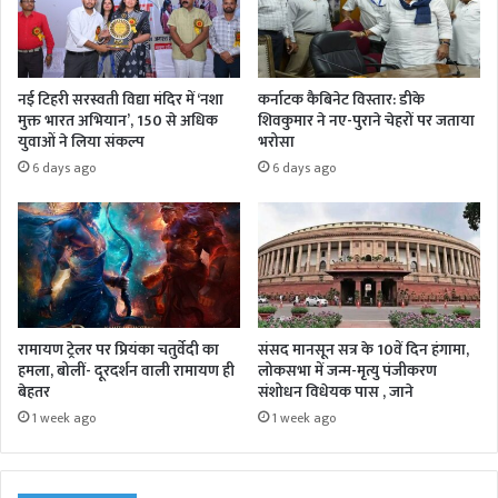
नई टिहरी सरस्वती विद्या मंदिर में ‘नशा
कर्नाटक कैबिनेट विस्तार: डीके
मुक्त भारत अभियान’, 150 से अधिक
शिवकुमार ने नए-पुराने चेहरों पर जताया
युवाओं ने लिया संकल्प
भरोसा
6 days ago
6 days ago
रामायण ट्रेलर पर प्रियंका चतुर्वेदी का
संसद मानसून सत्र के 10वें दिन हंगामा,
हमला, बोलीं- दूरदर्शन वाली रामायण ही
लोकसभा में जन्म-मृत्यु पंजीकरण
बेहतर
संशोधन विधेयक पास , जाने
1 week ago
1 week ago