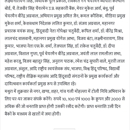
लक्ष्मीनारायण सिंह, विधायक पूरन प्रकाश, रविकांत गर्ग चैयरमेन व्यापारी कल्याण
बोर्ड, चै. तेजवीर सिंह चैयरमेन उ.प्र. सहकारी बैंक, मेयर मुकेश आर्य, बंधु, पूर्व
चेयरमैन वीरेंद्र अग्रवाल, अभियान प्रमुख अमित जैन, कमल कौशिक, मीडिया प्रमुख
मुकेश शर्मा, केशवधाम निदेशक ललित कुमार, डॉ. संजय अग्रवाल, महानगर
प्रचारक मयंक साधू , हिंदूवादी नेता गोपेश्वर चतुर्वेदी, कपिल शर्मा, डॉ. वीरेंद्र मिश्रा,
लालचंद वासवानी, महानगर प्रमुख योगेश आभा, विजय बंटा, लक्ष्मीनारायण, शिव
कुमार, भाजपा नेता एस.के. शर्मा, तेजपाल सिंह, डाॅ. राकेश चतुर्वेदी, डॉ. दीपा
अग्रवाल, विशाल गुप्ता, पूर्व चेयरमैन वीरेंद्र अग्रवाल, जयंती लाल रामलीला सभा,
महेश काजू, विजय बहादुर सिंह, अनुराग पाठक, रमेश चंद्र सुपारी वाले, मुरारी लाल
अग्रवाल, अंशुल, आदि राष्ट्रीय स्वयंसेवक संघ, भाजपा, विश्व हिंदू परिषद, विद्यार्थी
परिषद, राष्ट्रीय शैक्षिक महासंघ आदि हिंदूवादी संगठनों के प्रमुख कार्यकर्ता और
दायित्ववान कार्यकर्ता प्रमुख रूप से उपस्थित रहे।
मथुरा में शुक्रवार से नगर, खण्ड, शहर, गांव गली मोहल्ला में टोली निधि अभियान के
लिए घर-घर जाकर संपर्क करेंगे। रुपये 10, 100 एवं 1000 के कूपन और 2000 से
अधिक की जो धनराशि प्राप्त होगी उसकी रसीद कटेगी। प्राप्त धनराशि उसी दिन
बैंकों के माध्यम से खातों में जमा होगी।