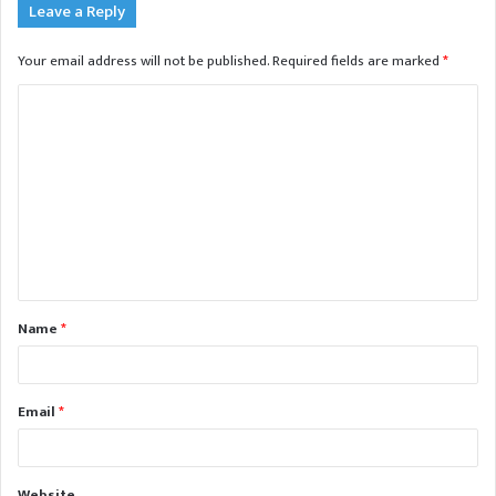
Leave a Reply
Your email address will not be published.
Required fields are marked
*
C
o
m
m
e
n
t
Name
*
*
Email
*
Website