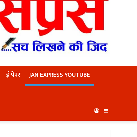
ई-पेपर
JAN EXPRESS YOUTUBE
Log
Sidebar
In