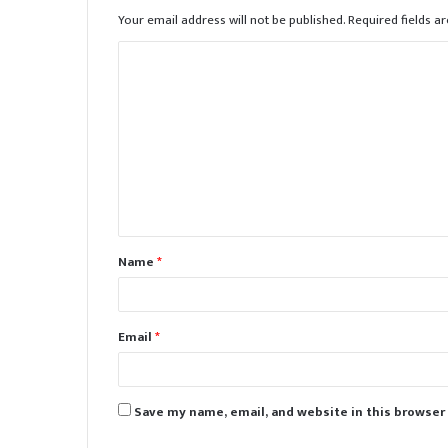
Your email address will not be published.
Required fields 
C
o
m
m
e
n
t
Name
*
*
Email
*
Save my name, email, and website in this browser