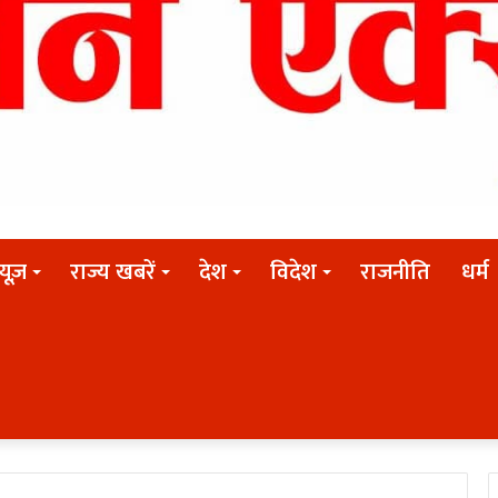
न्यूज़
राज्य खबरें
देश
विदेश
राजनीति
धर्म