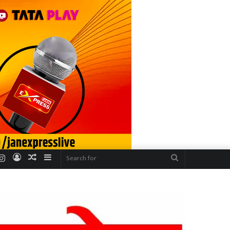
r
uTube
Instagram
Log
Random
Sidebar
Search
In
Article
for