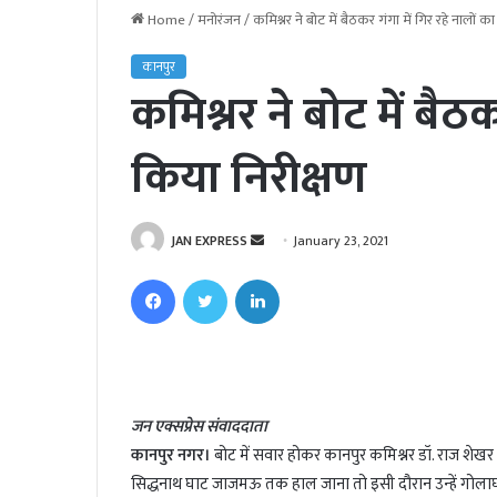
Home
/
मनोरंजन
/
कमिश्नर ने बोट में बैठकर गंगा में गिर रहे नालों क
कानपुर
कमिश्नर ने बोट में बैठक
किया निरीक्षण
JAN EXPRESS
S
January 23, 2021
e
Facebook
Twitter
LinkedIn
n
d
a
n
e
जन एक्सप्रेस संवाददाता
m
कानपुर नगर।
बोट में सवार होकर कानपुर कमिश्नर डॉ. राज शेखर न
a
i
सिद्धनाथ घाट जाजमऊ तक हाल जाना तो इसी दौरान उन्हें गोलाघाट